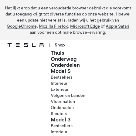
Het lijkt erop dat u een verouderde browser gebruikt die voorkomt
dat u toegang krijgt tot diverse functies op onze website. Hoewel
een update niet vereist is, raden wij u het gebruik van
GoogleChrome
,
Mozilla Firefox
,
Microsoft Edge
of
Apple Safari
aan voor een optimale browse-ervaring.
|
Shop
Thuis
Ga naar hoofdinhoud
Onderweg
Onderdelen
Model S
Bestsellers
Interieur
Exterieur
Velgen en banden
Vloermatten
Onderdelen
Sleutels
Model 3
Bestsellers
Interieur