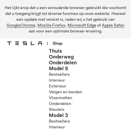
Het lijkt erop dat u een verouderde browser gebruikt die voorkomt
dat u toegang krijgt tot diverse functies op onze website. Hoewel
een update niet vereist is, raden wij u het gebruik van
GoogleChrome
,
Mozilla Firefox
,
Microsoft Edge
of
Apple Safari
aan voor een optimale browse-ervaring.
|
Shop
Thuis
Ga naar hoofdinhoud
Onderweg
Onderdelen
Model S
Bestsellers
Interieur
Exterieur
Velgen en banden
Vloermatten
Onderdelen
Sleutels
Model 3
Bestsellers
Interieur