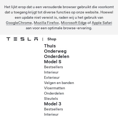
Het lijkt erop dat u een verouderde browser gebruikt die voorkomt
dat u toegang krijgt tot diverse functies op onze website. Hoewel
een update niet vereist is, raden wij u het gebruik van
GoogleChrome
,
Mozilla Firefox
,
Microsoft Edge
of
Apple Safari
aan voor een optimale browse-ervaring.
|
Shop
Thuis
Ga naar hoofdinhoud
Onderweg
Onderdelen
Model S
Bestsellers
Interieur
Exterieur
Velgen en banden
Vloermatten
Onderdelen
Sleutels
Model 3
Bestsellers
Interieur