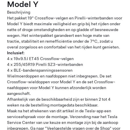
Model Y
Beschrijving
Het pakket 19" Crossflow-velgen en Pirelli-winterbanden voor
Model Y biedt maximale veiligheid en grip bij het rijden onder
natte of droge omstandigheden en op gladde of besneeuwde
wegen. Het winterpakket garandeert een hoge mate van
tractie, stabiliteit en remefficiëntie onder de 7°C, zodat u
overal zorgeloos en comfortabel van het rijden kunt genieten.
Inclusief:
4 x 19x9.5J ET45 Crossflow-velgen
4 x 255/45R19 Pirelli SZ3-winterbanden
4 x BLE-bandenspanningssensoren
Wielmoerdoppen en naafdoppen niet inbegrepen. De
set
Crossflow-wieldoppen voor Model Y
en de
set Crossflow-
naafdoppen voor Model Y
kunnen afzonderlijk worden
aangeschaft.
Afhankelijk van de beschikbaarheid zijn er binnen 2 tot 4
weken na de bestelling montagedata beschikbaar.
Maak na het afrekenen van dit artikel in de Tesla-app een
serviceafspraak voor de montage. Verzending naar het Tesla
Service Center van uw keuze en montage zijn bij de aankoop
inbegrepen. Ga naar
"Veelgestelde vragen over de Shop"
voor