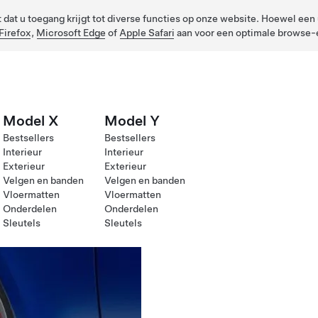
dat u toegang krijgt tot diverse functies op onze website. Hoewel een u
Firefox
,
Microsoft Edge
of
Apple Safari
aan voor een optimale browse-e
Model X
Model Y
Bestsellers
Bestsellers
Interieur
Interieur
Exterieur
Exterieur
Velgen en banden
Velgen en banden
Vloermatten
Vloermatten
Onderdelen
Onderdelen
Sleutels
Sleutels