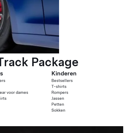
 Track Package
s
Kinderen
ers
Bestsellers
T-shirts
ear voor dames
Rompers
irts
Jassen
Petten
Sokken