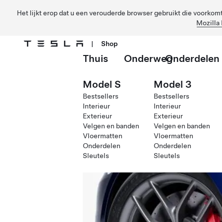
Het lijkt erop dat u een verouderde browser gebruikt die voorkomt 
Mozilla 
|
Shop
Thuis
Onderweg
Onderdelen
Ga naar hoofdinhoud
Model S
Model 3
Bestsellers
Bestsellers
Interieur
Interieur
Exterieur
Exterieur
Velgen en banden
Velgen en banden
Vloermatten
Vloermatten
Onderdelen
Onderdelen
Sleutels
Sleutels