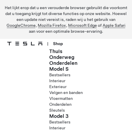
Het lijkt erop dat u een verouderde browser gebruikt die voorkomt
dat u toegang krijgt tot diverse functies op onze website. Hoewel
een update niet vereist is, raden wij u het gebruik van
GoogleChrome
,
Mozilla Firefox
,
Microsoft Edge
of
Apple Safari
aan voor een optimale browse-ervaring.
|
Shop
Thuis
Ga naar hoofdinhoud
Onderweg
Onderdelen
Model S
Bestsellers
Interieur
Exterieur
Velgen en banden
Vloermatten
Onderdelen
Sleutels
Model 3
Bestsellers
Interieur