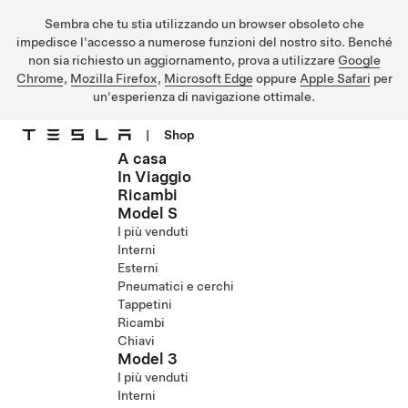
Sembra che tu stia utilizzando un browser obsoleto che
impedisce l'accesso a numerose funzioni del nostro sito. Benché
non sia richiesto un aggiornamento, prova a utilizzare
Google
Chrome
,
Mozilla Firefox
,
Microsoft Edge
oppure
Apple Safari
per
un'esperienza di navigazione ottimale.
|
Shop
A casa
Passa al contenuto principale
In Viaggio
Ricambi
Model S
I più venduti
Interni
Esterni
Pneumatici e cerchi
Tappetini
Ricambi
Chiavi
Model 3
I più venduti
Interni