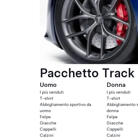
Pacchetto Track 
Uomo
Donna
I più venduti
I più venduti
T-shirt
T-shirt
Abbigliamento sportivo da
Abbigliamento s
uomo
donna
Felpe
Felpe
Giacche
Giacche
Cappelli
Cappelli
Calzini
Calzini