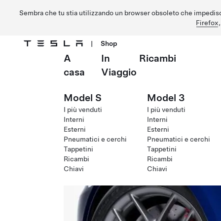
Sembra che tu stia utilizzando un browser obsoleto che impedisc
Firefox
|
Shop
A
In
Ricambi
Passa al contenuto principale
casa
Viaggio
Model S
Model 3
I più venduti
I più venduti
Interni
Interni
Esterni
Esterni
Pneumatici e cerchi
Pneumatici e cerchi
Tappetini
Tappetini
Ricambi
Ricambi
Chiavi
Chiavi