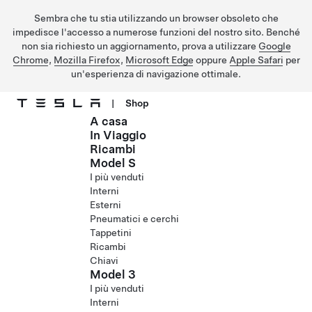
Sembra che tu stia utilizzando un browser obsoleto che
impedisce l'accesso a numerose funzioni del nostro sito. Benché
non sia richiesto un aggiornamento, prova a utilizzare
Google
Chrome
,
Mozilla Firefox
,
Microsoft Edge
oppure
Apple Safari
per
un'esperienza di navigazione ottimale.
|
Shop
A casa
Passa al contenuto principale
In Viaggio
Ricambi
Model S
I più venduti
Interni
Esterni
Pneumatici e cerchi
Tappetini
Ricambi
Chiavi
Model 3
I più venduti
Interni