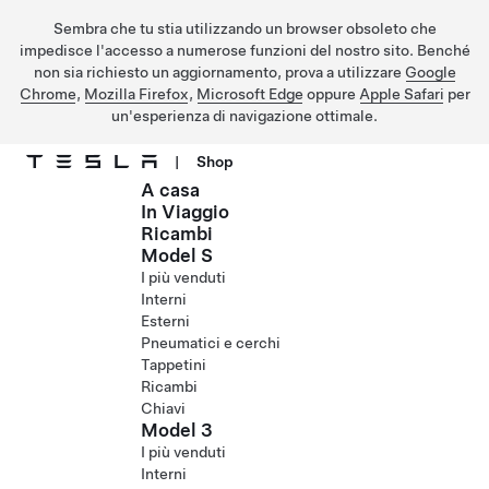
Sembra che tu stia utilizzando un browser obsoleto che
impedisce l'accesso a numerose funzioni del nostro sito. Benché
non sia richiesto un aggiornamento, prova a utilizzare
Google
Chrome
,
Mozilla Firefox
,
Microsoft Edge
oppure
Apple Safari
per
un'esperienza di navigazione ottimale.
|
Shop
A casa
Passa al contenuto principale
In Viaggio
Ricambi
Model S
I più venduti
Interni
Esterni
Pneumatici e cerchi
Tappetini
Ricambi
Chiavi
Model 3
I più venduti
Interni