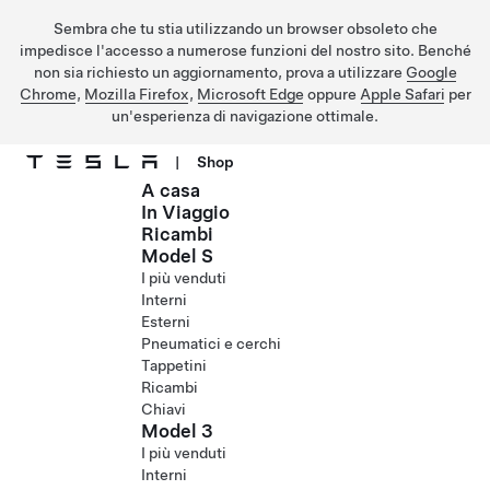
Sembra che tu stia utilizzando un browser obsoleto che
impedisce l'accesso a numerose funzioni del nostro sito. Benché
non sia richiesto un aggiornamento, prova a utilizzare
Google
Chrome
,
Mozilla Firefox
,
Microsoft Edge
oppure
Apple Safari
per
un'esperienza di navigazione ottimale.
|
Shop
A casa
Passa al contenuto principale
In Viaggio
Ricambi
Model S
I più venduti
Interni
Esterni
Pneumatici e cerchi
Tappetini
Ricambi
Chiavi
Model 3
I più venduti
Interni