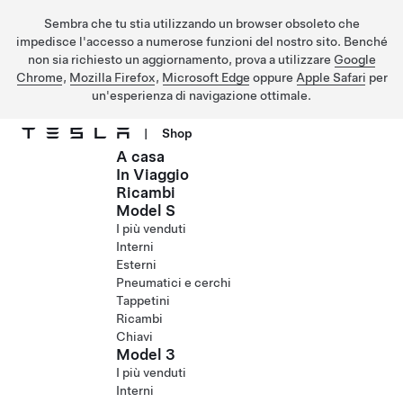
Sembra che tu stia utilizzando un browser obsoleto che
impedisce l'accesso a numerose funzioni del nostro sito. Benché
non sia richiesto un aggiornamento, prova a utilizzare
Google
Chrome
,
Mozilla Firefox
,
Microsoft Edge
oppure
Apple Safari
per
un'esperienza di navigazione ottimale.
|
Shop
A casa
Passa al contenuto principale
In Viaggio
Ricambi
Model S
I più venduti
Interni
Esterni
Pneumatici e cerchi
Tappetini
Ricambi
Chiavi
Model 3
I più venduti
Interni