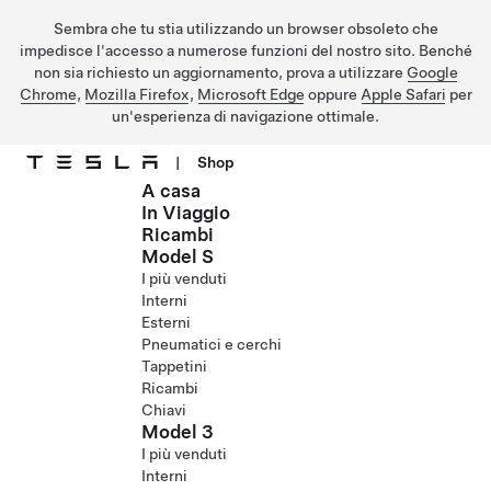
Sembra che tu stia utilizzando un browser obsoleto che
impedisce l'accesso a numerose funzioni del nostro sito. Benché
non sia richiesto un aggiornamento, prova a utilizzare
Google
Chrome
,
Mozilla Firefox
,
Microsoft Edge
oppure
Apple Safari
per
un'esperienza di navigazione ottimale.
|
Shop
A casa
Passa al contenuto principale
In Viaggio
Ricambi
Model S
I più venduti
Interni
Esterni
Pneumatici e cerchi
Tappetini
Ricambi
Chiavi
Model 3
I più venduti
Interni