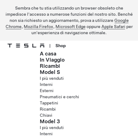
Sembra che tu stia utilizzando un browser obsoleto che
impedisce l'accesso a numerose funzioni del nostro sito. Benché
non sia richiesto un aggiornamento, prova a utilizzare
Google
Chrome
,
Mozilla Firefox
,
Microsoft Edge
oppure
Apple Safari
per
un'esperienza di navigazione ottimale.
|
Shop
A casa
Passa al contenuto principale
In Viaggio
Ricambi
Model S
I più venduti
Interni
Esterni
Pneumatici e cerchi
Tappetini
Ricambi
Chiavi
Model 3
I più venduti
Interni