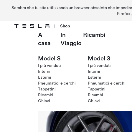
Sembra che tu stia utilizzando un browser obsoleto che impedisc
Firefox
|
Shop
A
In
Ricambi
Passa al contenuto principale
casa
Viaggio
Model S
Model 3
I più venduti
I più venduti
Interni
Interni
Esterni
Esterni
Pneumatici e cerchi
Pneumatici e cerchi
Tappetini
Tappetini
Ricambi
Ricambi
Chiavi
Chiavi