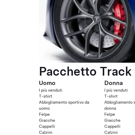
Pacchetto Track 
Uomo
Donna
I più venduti
I più venduti
T-shirt
T-shirt
Abbigliamento sportivo da
Abbigliamento s
uomo
donna
Felpe
Felpe
Giacche
Giacche
Cappelli
Cappelli
Calzini
Calzini