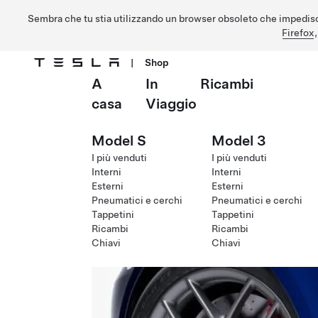
Sembra che tu stia utilizzando un browser obsoleto che impedisc
Firefox
|
Shop
A
In
Ricambi
Passa al contenuto principale
casa
Viaggio
Model S
Model 3
I più venduti
I più venduti
Interni
Interni
Esterni
Esterni
Pneumatici e cerchi
Pneumatici e cerchi
Tappetini
Tappetini
Ricambi
Ricambi
Chiavi
Chiavi