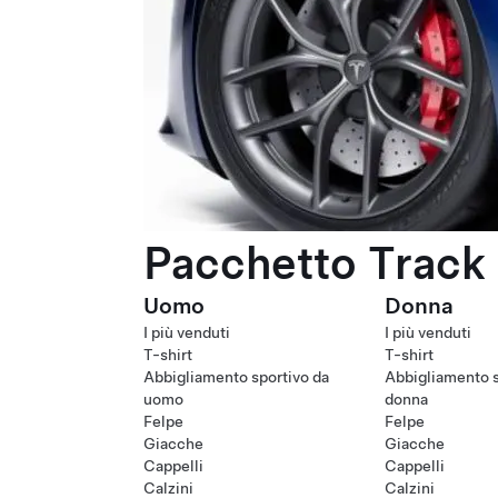
Pacchetto Track 
Uomo
Donna
I più venduti
I più venduti
T-shirt
T-shirt
Abbigliamento sportivo da
Abbigliamento s
uomo
donna
Felpe
Felpe
Giacche
Giacche
Cappelli
Cappelli
Calzini
Calzini