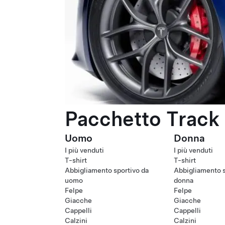
Pacchetto Track 
Uomo
Donna
I più venduti
I più venduti
T-shirt
T-shirt
Abbigliamento sportivo da
Abbigliamento s
uomo
donna
Felpe
Felpe
Giacche
Giacche
Cappelli
Cappelli
Calzini
Calzini