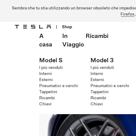
Sembra che tu stia utilizzando un browser obsoleto che impedisc
Firefox
|
Shop
A
In
Ricambi
Passa al contenuto principale
casa
Viaggio
Model S
Model 3
I più venduti
I più venduti
Interni
Interni
Esterni
Esterni
Pneumatici e cerchi
Pneumatici e cerchi
Tappetini
Tappetini
Ricambi
Ricambi
Chiavi
Chiavi