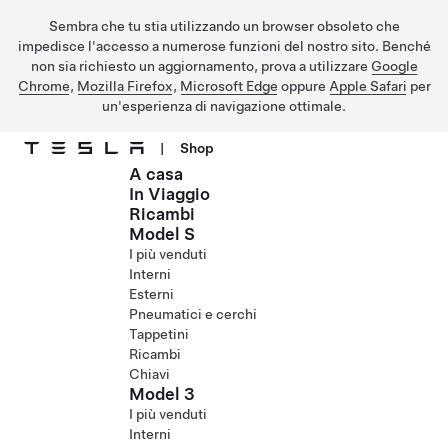
Sembra che tu stia utilizzando un browser obsoleto che
impedisce l'accesso a numerose funzioni del nostro sito. Benché
non sia richiesto un aggiornamento, prova a utilizzare
Google
Chrome
,
Mozilla Firefox
,
Microsoft Edge
oppure
Apple Safari
per
un'esperienza di navigazione ottimale.
|
Shop
A casa
Passa al contenuto principale
In Viaggio
Ricambi
Model S
I più venduti
Interni
Esterni
Pneumatici e cerchi
Tappetini
Ricambi
Chiavi
Model 3
I più venduti
Interni