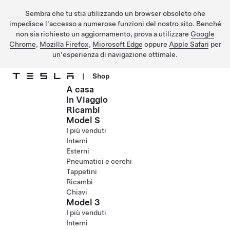
Sembra che tu stia utilizzando un browser obsoleto che
impedisce l'accesso a numerose funzioni del nostro sito. Benché
non sia richiesto un aggiornamento, prova a utilizzare
Google
Chrome
,
Mozilla Firefox
,
Microsoft Edge
oppure
Apple Safari
per
un'esperienza di navigazione ottimale.
|
Shop
A casa
Passa al contenuto principale
In Viaggio
Ricambi
Model S
I più venduti
Interni
Esterni
Pneumatici e cerchi
Tappetini
Ricambi
Chiavi
Model 3
I più venduti
Interni