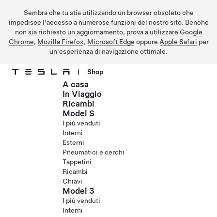
Sembra che tu stia utilizzando un browser obsoleto che
impedisce l'accesso a numerose funzioni del nostro sito. Benché
non sia richiesto un aggiornamento, prova a utilizzare
Google
Chrome
,
Mozilla Firefox
,
Microsoft Edge
oppure
Apple Safari
per
un'esperienza di navigazione ottimale.
|
Shop
A casa
Passa al contenuto principale
In Viaggio
Ricambi
Model S
I più venduti
Interni
Esterni
Pneumatici e cerchi
Tappetini
Ricambi
Chiavi
Model 3
I più venduti
Interni