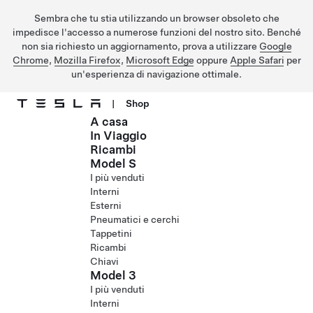
Sembra che tu stia utilizzando un browser obsoleto che
impedisce l'accesso a numerose funzioni del nostro sito. Benché
non sia richiesto un aggiornamento, prova a utilizzare
Google
Chrome
,
Mozilla Firefox
,
Microsoft Edge
oppure
Apple Safari
per
un'esperienza di navigazione ottimale.
|
Shop
A casa
Passa al contenuto principale
In Viaggio
Ricambi
Model S
I più venduti
Interni
Esterni
Pneumatici e cerchi
Tappetini
Ricambi
Chiavi
Model 3
I più venduti
Interni