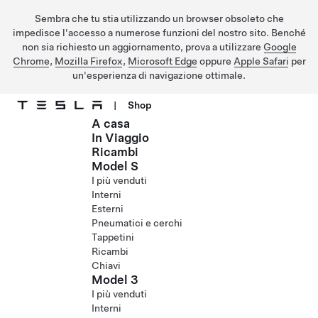
Sembra che tu stia utilizzando un browser obsoleto che
impedisce l'accesso a numerose funzioni del nostro sito. Benché
non sia richiesto un aggiornamento, prova a utilizzare
Google
Chrome
,
Mozilla Firefox
,
Microsoft Edge
oppure
Apple Safari
per
un'esperienza di navigazione ottimale.
|
Shop
A casa
Passa al contenuto principale
In Viaggio
Ricambi
Model S
I più venduti
Interni
Esterni
Pneumatici e cerchi
Tappetini
Ricambi
Chiavi
Model 3
I più venduti
Interni