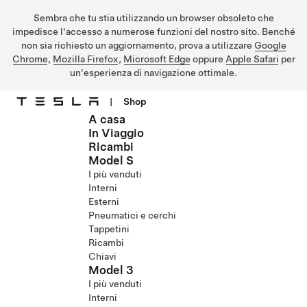
Sembra che tu stia utilizzando un browser obsoleto che
impedisce l'accesso a numerose funzioni del nostro sito. Benché
non sia richiesto un aggiornamento, prova a utilizzare
Google
Chrome
,
Mozilla Firefox
,
Microsoft Edge
oppure
Apple Safari
per
un'esperienza di navigazione ottimale.
|
Shop
A casa
Passa al contenuto principale
In Viaggio
Ricambi
Model S
I più venduti
Interni
Esterni
Pneumatici e cerchi
Tappetini
Ricambi
Chiavi
Model 3
I più venduti
Interni