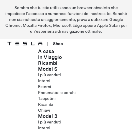
Sembra che tu stia utilizzando un browser obsoleto che
impedisce l'accesso a numerose funzioni del nostro sito. Benché
non sia richiesto un aggiornamento, prova a utilizzare
Google
Chrome
,
Mozilla Firefox
,
Microsoft Edge
oppure
Apple Safari
per
un'esperienza di navigazione ottimale.
|
Shop
A casa
Passa al contenuto principale
In Viaggio
Ricambi
Model S
I più venduti
Interni
Esterni
Pneumatici e cerchi
Tappetini
Ricambi
Chiavi
Model 3
I più venduti
Interni