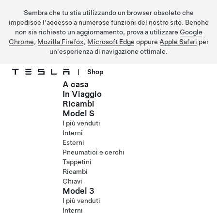
Sembra che tu stia utilizzando un browser obsoleto che
impedisce l'accesso a numerose funzioni del nostro sito. Benché
non sia richiesto un aggiornamento, prova a utilizzare
Google
Chrome
,
Mozilla Firefox
,
Microsoft Edge
oppure
Apple Safari
per
un'esperienza di navigazione ottimale.
|
Shop
A casa
Passa al contenuto principale
In Viaggio
Ricambi
Model S
I più venduti
Interni
Esterni
Pneumatici e cerchi
Tappetini
Ricambi
Chiavi
Model 3
I più venduti
Interni